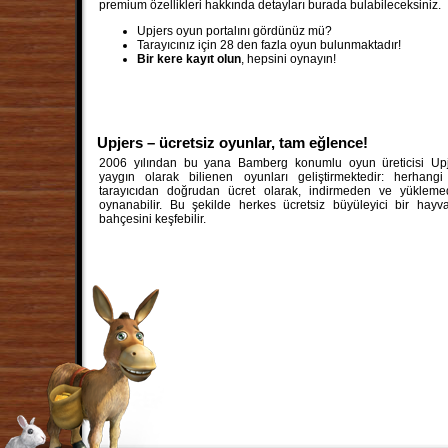
premium özellikleri hakkında detayları burada bulabileceksiniz.
Upjers oyun portalını gördünüz mü?
Tarayıcınız için 28 den fazla oyun bulunmaktadır!
Bir kere kayıt olun
, hepsini oynayın!
Upjers – ücretsiz oyunlar, tam eğlence!
2006 yılından bu yana Bamberg konumlu oyun üreticisi Up
yaygın olarak bilienen oyunları geliştirmektedir: herhangi
tarayıcıdan doğrudan ücret olarak, indirmeden ve yüklem
oynanabilir. Bu şekilde herkes ücretsiz büyüleyici bir hayv
bahçesini keşfebilir.