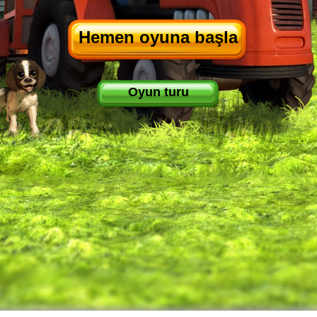
Hemen oyuna başla
Oyun turu