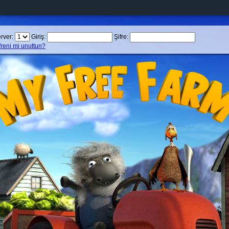
rver:
Giriş:
Şifre:
freni mi unuttun?