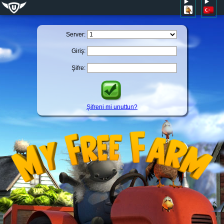
Server:
Giriş:
Şifre:
Şifreni mi unuttun?