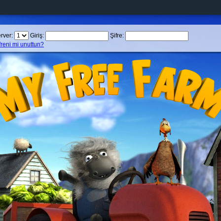
rver:
Giriş:
Şifre:
freni mi unuttun?