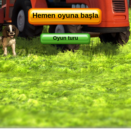
Hemen oyuna başla
Oyun turu