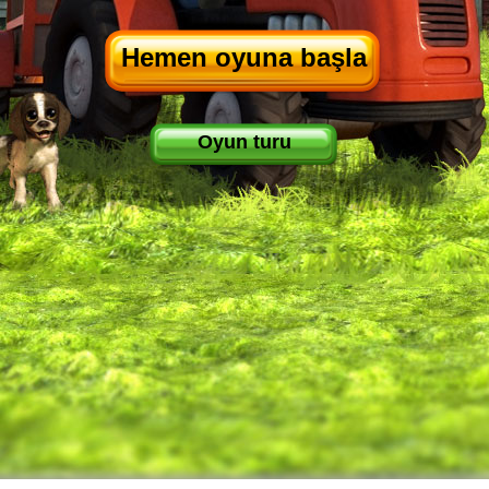
Hemen oyuna başla
Oyun turu