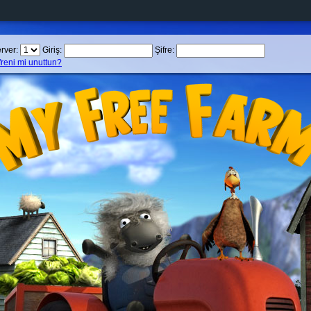
rver:
Giriş:
Şifre:
freni mi unuttun?